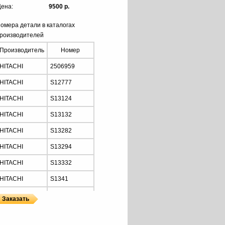
ена:
9500 р.
омера детали в каталогах
роизводителей
Производитель
Номер
HITACHI
2506959
HITACHI
S12777
HITACHI
S13124
HITACHI
S13132
HITACHI
S13282
HITACHI
S13294
HITACHI
S13332
HITACHI
S1341
HITACHI
S1341A
HITACHI
S1341B
Z