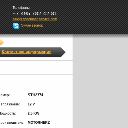
Телефоны:
+7 495 782 42 81
sale@specmashservice.com
Skype звонок
Контактная информация
STH2374
омер:
апряжение:
12 V
ощность:
2.5 KW
роизводитель:
MOTORHERZ