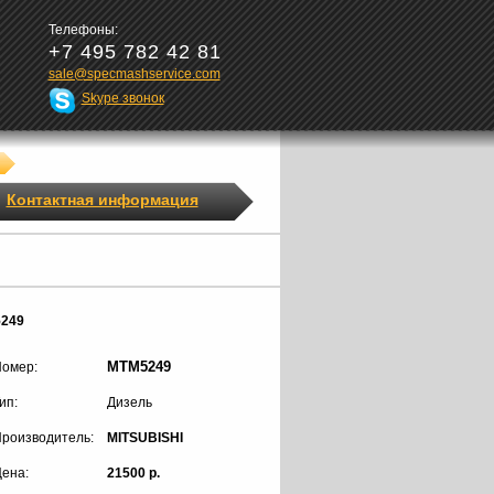
Телефоны:
+7 495 782 42 81
sale@specmashservice.com
Skype звонок
Контактная информация
5249
MTM5249
омер:
ип:
Дизель
роизводитель:
MITSUBISHI
ена:
21500 р.