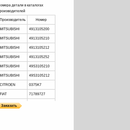
омера детали в каталогах
роизводителей
Производитель
Номер
MITSUBISHI
4913105200
MITSUBISHI
4913105210
MITSUBISHI
4913105212
MITSUBISHI
4913105252
MITSUBISHI
49S3105210
MITSUBISHI
49S3105212
CITROEN
0375K7
FIAT
71789727
FIAT
71789729
FIAT
71993636
ы
MITSUBISHI
FIAT
9659765280