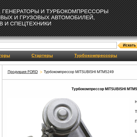
, ГЕНЕРАТОРЫ И ТУРБОКОМПРЕССОРЫ
ОВЫХ И ГРУЗОВЫХ АВТОМОБИЛЕЙ,
В И СПЕЦТЕХНИКИ
торы
Стартеры
Турбокомпрессоры
Продукция FORD
Турбокомпрессор MITSUBISHI MTM5249
Турбокомпрессор MITSUBISHI MTM
Н
Т
П
Ц