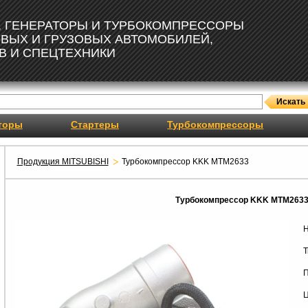
, ГЕНЕРАТОРЫ И ТУРБОКОМПРЕССОРЫ
ОВЫХ И ГРУЗОВЫХ АВТОМОБИЛЕЙ,
В И СПЕЦТЕХНИКИ
торы
Стартеры
Турбокомпрессоры
Продукция MITSUBISHI
Турбокомпрессор KKK MTM2633
Турбокомпрессор KKK MTM263
Н
Т
П
Ц