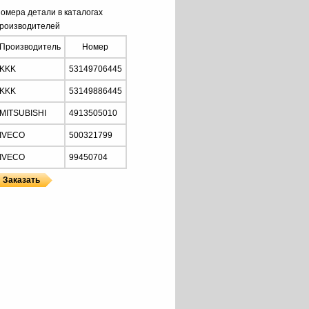
омера детали в каталогах
роизводителей
Производитель
Номер
KKK
53149706445
KKK
53149886445
MITSUBISHI
4913505010
IVECO
500321799
IVECO
99450704
ы
 KKK