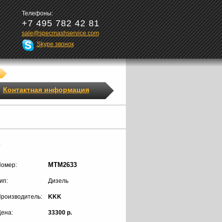
Телефоны:
+7 495 782 42 81
sale@specmashservice.com
Skype звонок
Контактная информация
3
MTM2633
омер:
ип:
Дизель
роизводитель:
KKK
ена:
33300 р.