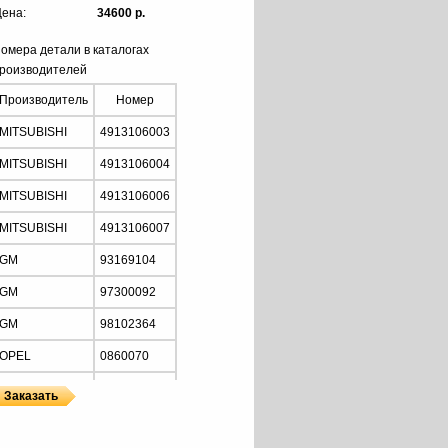
ена:
34600 р.
омера детали в каталогах
роизводителей
Производитель
Номер
MITSUBISHI
4913106003
MITSUBISHI
4913106004
MITSUBISHI
4913106006
MITSUBISHI
4913106007
GM
93169104
GM
97300092
GM
98102364
OPEL
0860070
OPEL
0860128
OPEL
0860147
ы
MITSUBISHI