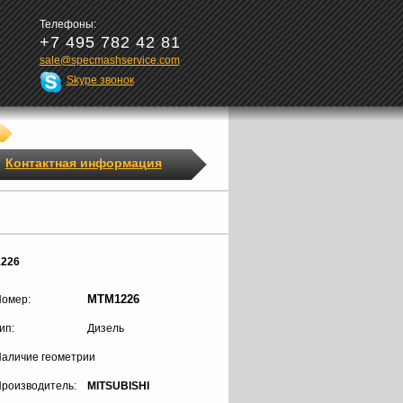
Телефоны:
+7 495 782 42 81
sale@specmashservice.com
Skype звонок
Контактная информация
1226
MTM1226
омер:
ип:
Дизель
аличие геометрии
роизводитель:
MITSUBISHI