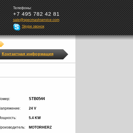
Телефоны:
+7 495 782 42 81
sale@specmashservice.com
Skype звонок
Контактная информация
STB0544
омер:
апряжение:
24 V
ощность:
5.4 KW
роизводитель:
MOTORHERZ