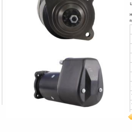
Ц
Н
п