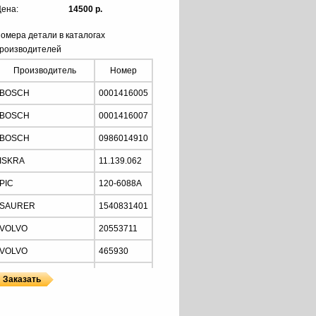
ена:
14500 р.
омера детали в каталогах
роизводителей
Производитель
Номер
BOSCH
0001416005
BOSCH
0001416007
BOSCH
0986014910
ISKRA
11.139.062
PIC
120-6088A
SAURER
1540831401
VOLVO
20553711
VOLVO
465930
VOLVO
8113905
PRESTOLITE
860500