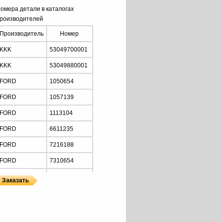
омера детали в каталогах
роизводителей
Производитель
Номер
KKK
53049700001
KKK
53049880001
FORD
1050654
FORD
1057139
FORD
1113104
FORD
6611235
FORD
7216188
FORD
7310654
FORD
914F6K682AB
FORD
914F6K682AC
ы
 KKK
FORD
914F6K682AD