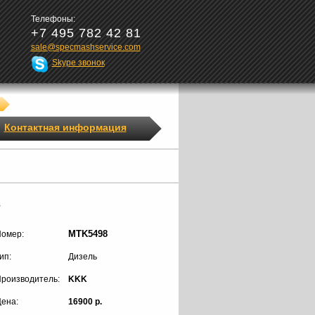
Телефоны:
+7 495 782 42 81
sale@specmashservice.com
Skype звонок
Контактная информация
8
MTK5498
омер:
ип:
Дизель
роизводитель:
KKK
ена:
16900 р.