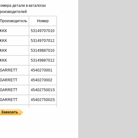
омера детали в каталогах
роизводителей
Производитель
Номер
KKK
53149707010
KKK
53149707012
KKK
53149887010
KKK
53149887012
GARRETT
4540270001
GARRETT
4540270002
GARRETT
4540275001S
GARRETT
4540275002S
GARRETT
4655750001
GARRETT
4655755001S
ы
 KKK
CITROEN
037552