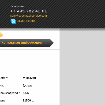
Телефоны:
+7 495 782 42 81
sale@specmashservice.com
Skype звонок
Контактная информация
0
MTK3270
омер:
ип:
Дизель
роизводитель:
KKK
ена:
21500 р.