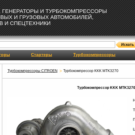
, ГЕНЕРАТОРЫ И ТУРБОКОМПРЕССОРЫ
ОВЫХ И ГРУЗОВЫХ АВТОМОБИЛЕЙ,
В И СПЕЦТЕХНИКИ
торы
Стартеры
Турбокомпрессоры
Турбокомпрессоры CITROEN
Турбокомпрессор KKK MTK3270
Турбокомпрессор KKK MTK327
Н
Т
П
Ц