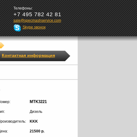
Телефоны:
+7 495 782 42 81
sale@specmashservice.com
Skype звонок
Контактная информация
1
MTK3221
омер:
ип:
Дизель
роизводитель:
KKK
ена:
21500 р.