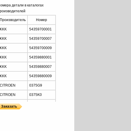
омера детали в каталогах
роизводителей
Производитель
Номер
KKK
54359700001
KKK
54359700007
KKK
54359700009
KKK
54359880001
KKK
54359880007
KKK
54359880009
CITROEN
0375G9
CITROEN
0375K0
FORD
1148107
FORD
1219456
ы
 KKK
FORD
1348618