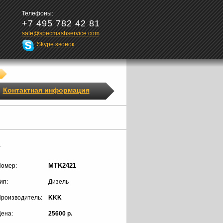
Телефоны:
+7 495 782 42 81
sale@specmashservice.com
Skype звонок
Контактная информация
1
MTK2421
омер:
ип:
Дизель
роизводитель:
KKK
ена:
25600 р.