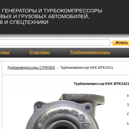
, ГЕНЕРАТОРЫ И ТУРБОКОМПРЕССОРЫ
ОВЫХ И ГРУЗОВЫХ АВТОМОБИЛЕЙ,
В И СПЕЦТЕХНИКИ
торы
Стартеры
Турбокомпрессоры
Турбокомпрессоры CITROEN
Турбокомпрессор KKK MTK2421
Турбокомпрессор KKK MTK242
Н
Т
П
Ц