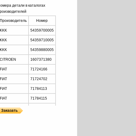
омера детали в каталогах
роизводителей
Производитель
Номер
KKK
54359700005
KKK
54359710005
KKK
54359880005
CITROEN
1607371380
FIAT
71724166
FIAT
71724702
FIAT
71784113
FIAT
71784115
FIAT
71794552
FIAT
73501343
ы
 KKK
OPEL
5860030