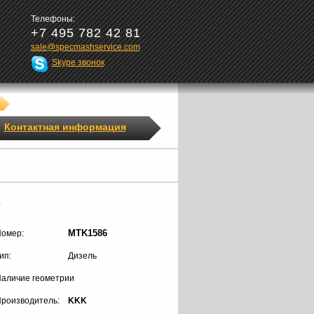
Телефоны:
+7 495 782 42 81
sale@specmashservice.com
Skype звонок
Контактная информация
6
MTK1586
омер:
ип:
Дизель
аличие геометрии
роизводитель:
KKK