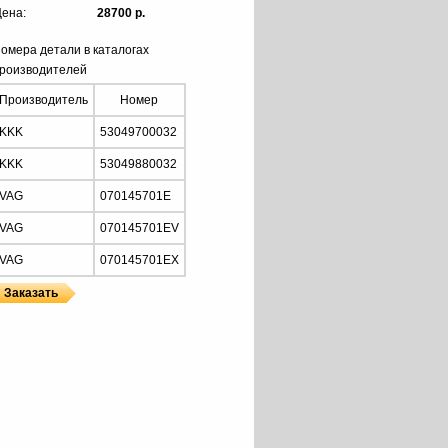
ена:
28700 р.
омера детали в каталогах
роизводителей
Производитель
Номер
KKK
53049700032
KKK
53049880032
VAG
070145701E
VAG
070145701EV
VAG
070145701EX
ы
 KKK