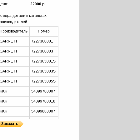
ена:
22000 р.
омера детали в каталогах
роизводителей
Производитель
Номер
GARRETT
7227300001
GARRETT
7227300003
GARRETT
7227305001S
GARRETT
7227305003S
GARRETT
7227305005S
KKK
54399700007
KKK
54399700018
KKK
54399880007
KKK
54399880018
VAG
038253010H
ы
ы GARRETT