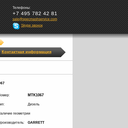
Телефоны:
+7 495 782 42 81
sale@specmashservice.com
Skype звонок
Контактная информация
067
MTK1067
омер:
ип:
Дизель
аличие геометрии
роизводитель:
GARRETT