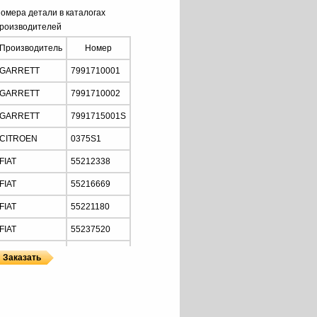
омера детали в каталогах
роизводителей
Производитель
Номер
GARRETT
7991710001
GARRETT
7991710002
GARRETT
7991715001S
CITROEN
0375S1
FIAT
55212338
FIAT
55216669
FIAT
55221180
FIAT
55237520
FIAT
71724492
FIAT
71724956
ы
ы GARRETT
GM
55231037