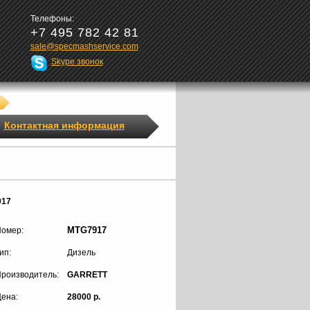
Телефоны:
+7 495 782 42 81
sale@specmashservice.com
Skype звонок
Контактная информация
917
MTG7917
омер:
ип:
Дизель
роизводитель:
GARRETT
ена:
28000 р.