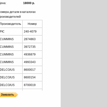
ена:
18000 р.
омера детали в каталогах
роизводителей
Производитель
Номер
PIC
240-4079
CUMMINS
2874863
CUMMINS
3972735
CUMMINS
4936879
CUMMINS
4993343
DELCO/US
8600017
DELCO/US
8600154
DELCO/US
8700019
LESTER
8709
MOTORHERZ
ALD0019WA