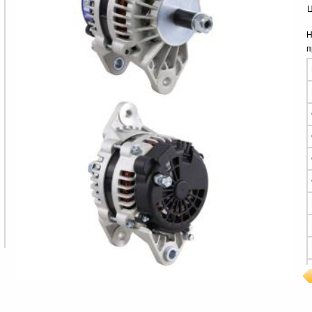
Ц
Н
п