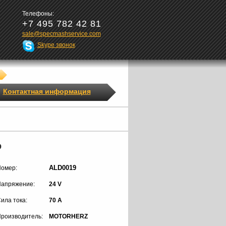
Телефоны:
+7 495 782 42 81
sale@specmashservice.com
Skype звонок
Контактная информация
9
ALD0019
омер:
апряжение:
24 V
ила тока:
70 A
роизводитель:
MOTORHERZ