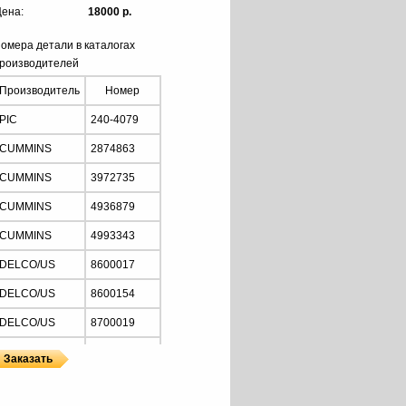
ена:
18000 р.
омера детали в каталогах
роизводителей
Производитель
Номер
PIC
240-4079
CUMMINS
2874863
CUMMINS
3972735
CUMMINS
4936879
CUMMINS
4993343
DELCO/US
8600017
DELCO/US
8600154
DELCO/US
8700019
LESTER
8709
MOTORHERZ
ALD0019WA