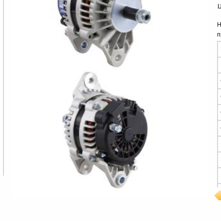
Ц
Н
п