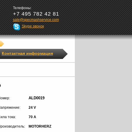
Телефоны:
+7 495 782 42 81
sale@specmashservice.com
Skype звонок
Контактная информация
9
ALD0019
омер:
апряжение:
24 V
ила тока:
70 A
роизводитель:
MOTORHERZ