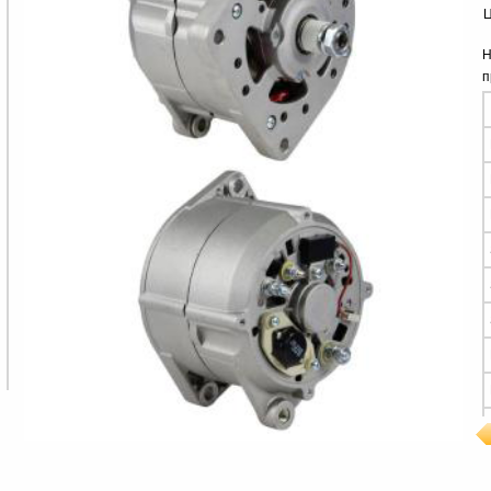
Ц
Н
п