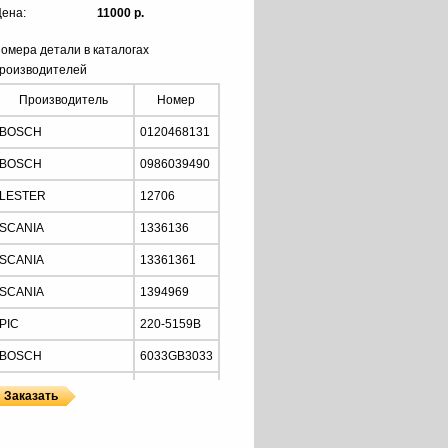
ена:
11000 р.
омера детали в каталогах
роизводителей
Производитель
Номер
BOSCH
0120468131
BOSCH
0986039490
LESTER
12706
SCANIA
1336136
SCANIA
13361361
SCANIA
1394969
PIC
220-5159B
BOSCH
6033GB3033
PRESTOLITE
860557
MOTORHERZ
ALB1148