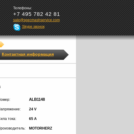
Телефоны:
+7 495 782 42 81
sale@specmashservice.com
Skype звонок
Контактная информация
8
ALB1148
омер:
апряжение:
24 V
ила тока:
65 A
роизводитель:
MOTORHERZ