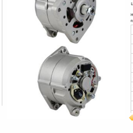
Ц
Н
п