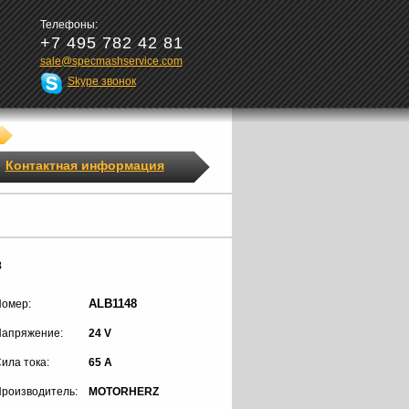
Телефоны:
+7 495 782 42 81
sale@specmashservice.com
Skype звонок
Контактная информация
8
ALB1148
омер:
апряжение:
24 V
ила тока:
65 A
роизводитель:
MOTORHERZ