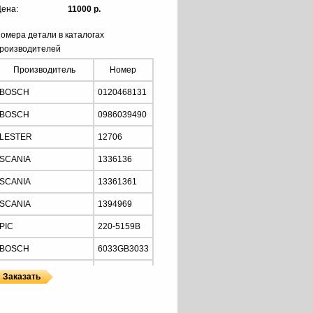
ена:
11000 р.
омера детали в каталогах
роизводителей
Производитель
Номер
BOSCH
0120468131
BOSCH
0986039490
LESTER
12706
SCANIA
1336136
SCANIA
13361361
SCANIA
1394969
PIC
220-5159B
BOSCH
6033GB3033
PRESTOLITE
860557
MOTORHERZ
ALB1148