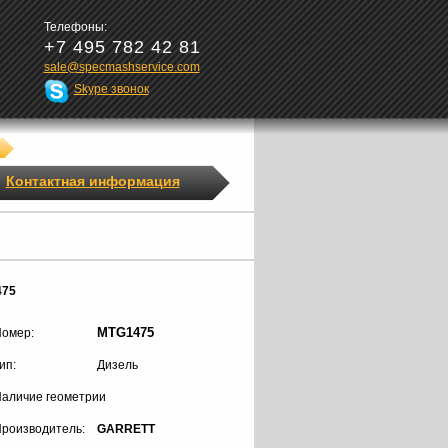
Телефоны:
+7 495 782 42 81
sale@specmashservice.com
Skype звонок
Контактная информация
475
MTG1475
омер:
ип:
Дизель
аличие геометрии
роизводитель:
GARRETT