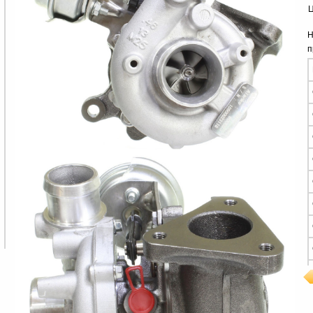
Ц
Н
п
Турбокомпрессор
Турбокомпрессор