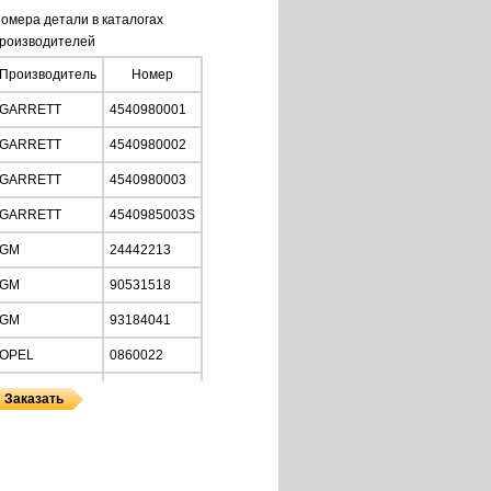
омера детали в каталогах
роизводителей
Производитель
Номер
GARRETT
4540980001
GARRETT
4540980002
GARRETT
4540980003
GARRETT
4540985003S
GM
24442213
GM
90531518
GM
93184041
OPEL
0860022
OPEL
0860045
OPEL
0860078
ы
ы GARRETT
OPEL
24442211