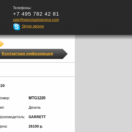
Телефоны:
+7 495 782 42 81
sale@specmashservice.com
Skype звонок
Контактная информация
220
MTG1220
омер:
ип:
Дизель
роизводитель:
GARRETT
ена:
26100 р.