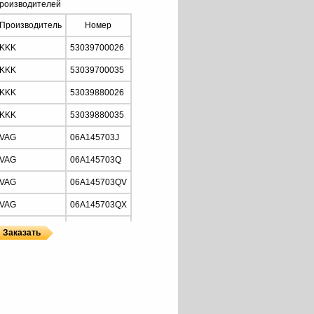
роизводителей
Производитель
Номер
KKK
53039700026
KKK
53039700035
KKK
53039880026
KKK
53039880035
VAG
06A145703J
VAG
06A145703Q
VAG
06A145703QV
VAG
06A145703QX
VAG
06A145704A
VAG
06A145704AV
ы
 KKK
VAG
06A145704AX
VAG
06A145704B