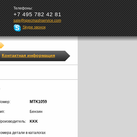
Телефоны:
+7 495 782 42 81
sale@specmashservice.com
Skype звонок
Контактная информация
9
MTK1059
омер:
ип:
Бензин
роизводитель:
KKK
омера детали в каталогах