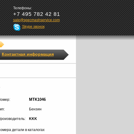
Телефоны:
+7 495 782 42 81
sale@specmashservice.com
Skype звонок
Контактная информация
6
MTK1046
омер:
ип:
Бензин
роизводитель:
KKK
омера детали в каталогах