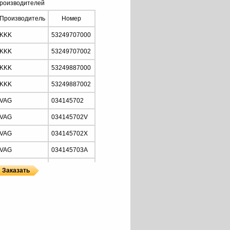
роизводителей
Производитель
Номер
KKK
53249707000
KKK
53249707002
KKK
53249887000
KKK
53249887002
VAG
034145702
VAG
034145702V
VAG
034145702X
VAG
034145703A
VAG
034145703AV
VAG
034145703AX
ы
 KKK
VAG
034145703B
VAG
034145703BV