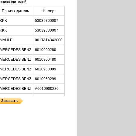
роизводителей
Производитель
Номер
KKK
53039700007
KKK
53039880007
MAHLE
001TA14342000
MERCEDES BENZ
6010900280
MERCEDES BENZ
6010900480
MERCEDES BENZ
6010960099
MERCEDES BENZ
6010960299
MERCEDES BENZ
A6010900280
MERCEDES BENZ
A6010900480
MERCEDES BENZ
A6010960099
ы
 KKK
MERCEDES BENZ
A6010960299