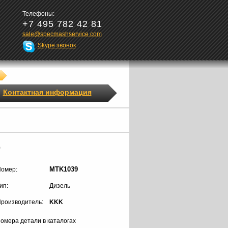
Телефоны:
+7 495 782 42 81
sale@specmashservice.com
Skype звонок
Контактная информация
9
MTK1039
омер:
ип:
Дизель
роизводитель:
KKK
омера детали в каталогах