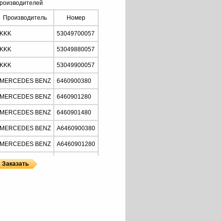
роизводителей
Производитель
Номер
KKK
53049700057
KKK
53049880057
KKK
53049900057
MERCEDES BENZ
6460900380
MERCEDES BENZ
6460901280
MERCEDES BENZ
6460901480
MERCEDES BENZ
A6460900380
MERCEDES BENZ
A6460901280
MERCEDES BENZ
A6460901480
ы
 BORG WARNER