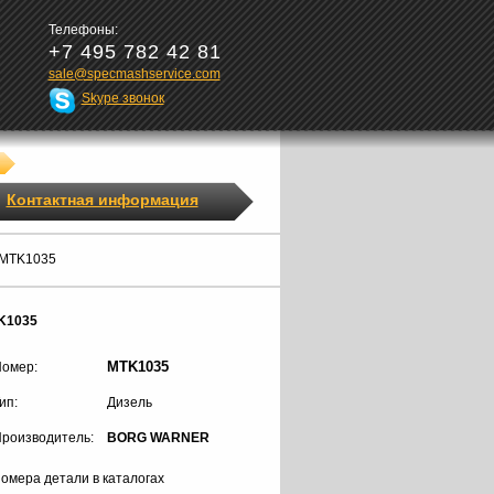
Телефоны:
+7 495 782 42 81
sale@specmashservice.com
Skype звонок
Контактная информация
 MTK1035
K1035
MTK1035
омер:
ип:
Дизель
роизводитель:
BORG WARNER
омера детали в каталогах