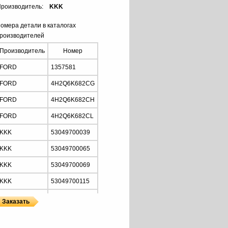
роизводитель:
KKK
омера детали в каталогах
роизводителей
Производитель
Номер
FORD
1357581
FORD
4H2Q6K682CG
FORD
4H2Q6K682CH
FORD
4H2Q6K682CL
KKK
53049700039
KKK
53049700065
KKK
53049700069
KKK
53049700115
KKK
53049880065
KKK
53049880069
ы
 KKK