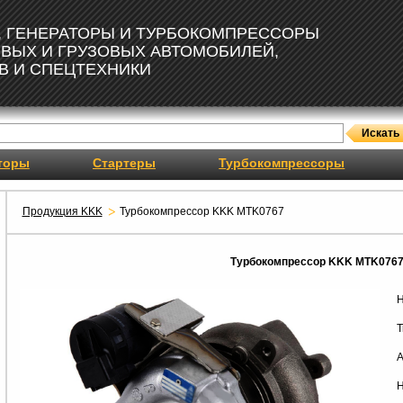
, ГЕНЕРАТОРЫ И ТУРБОКОМПРЕССОРЫ
ОВЫХ И ГРУЗОВЫХ АВТОМОБИЛЕЙ,
В И СПЕЦТЕХНИКИ
торы
Стартеры
Турбокомпрессоры
Продукция KKK
Турбокомпрессор KKK MTK0767
Турбокомпрессор KKK MTK076
Н
Т
А
Н