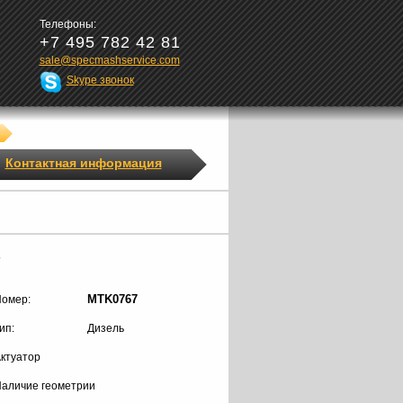
Телефоны:
+7 495 782 42 81
sale@specmashservice.com
Skype звонок
Контактная информация
7
MTK0767
омер:
ип:
Дизель
ктуатор
аличие геометрии