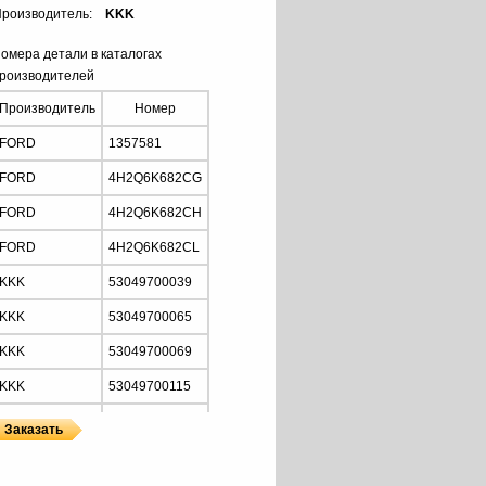
роизводитель:
KKK
омера детали в каталогах
роизводителей
Производитель
Номер
FORD
1357581
FORD
4H2Q6K682CG
FORD
4H2Q6K682CH
FORD
4H2Q6K682CL
KKK
53049700039
KKK
53049700065
KKK
53049700069
KKK
53049700115
KKK
53049880065
KKK
53049880069
ы
 KKK