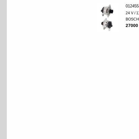
012455
24 V / 
BOSC
27000