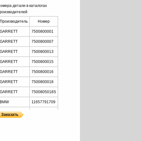
омера детали в каталогах
роизводителей
Производитель
Номер
GARRETT
7500800001
GARRETT
7500800007
GARRETT
7500800013
GARRETT
7500800015
GARRETT
7500800016
GARRETT
7500800018
GARRETT
7500805018S
BMW
11657791709
BMW
11657791758
ы
ы GARRETT