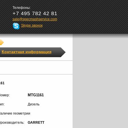
Телефоны:
+7 495 782 42 81
sale@specmashservice.com
Skype звонок
Контактная информация
161
MTG1161
омер:
ип:
Дизель
аличие геометрии
роизводитель:
GARRETT