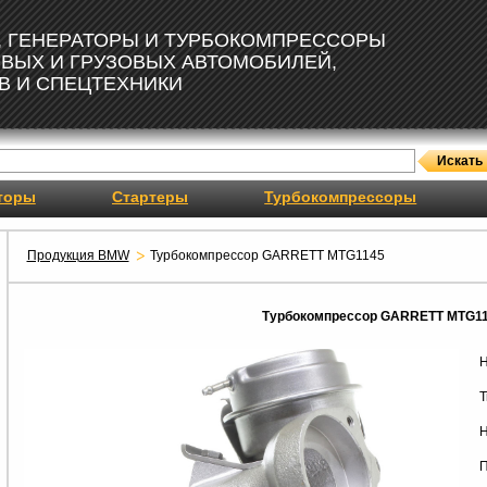
, ГЕНЕРАТОРЫ И ТУРБОКОМПРЕССОРЫ
ОВЫХ И ГРУЗОВЫХ АВТОМОБИЛЕЙ,
В И СПЕЦТЕХНИКИ
торы
Стартеры
Турбокомпрессоры
Продукция BMW
Турбокомпрессор GARRETT MTG1145
Турбокомпрессор GARRETT MTG1
Н
Т
Н
П