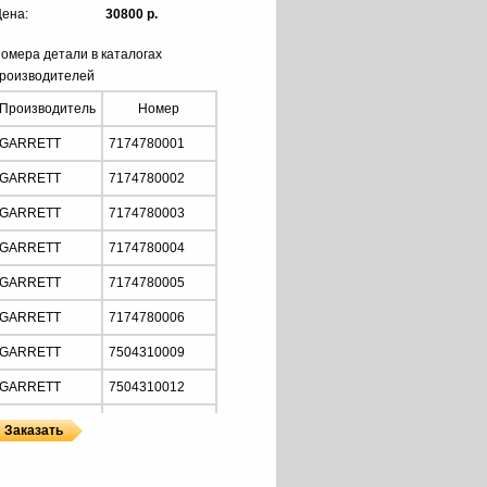
ена:
30800 р.
омера детали в каталогах
роизводителей
Производитель
Номер
GARRETT
7174780001
GARRETT
7174780002
GARRETT
7174780003
GARRETT
7174780004
GARRETT
7174780005
GARRETT
7174780006
GARRETT
7504310009
GARRETT
7504310012
GARRETT
7504315009S
GARRETT
7504315012S
ы
ы GARRETT