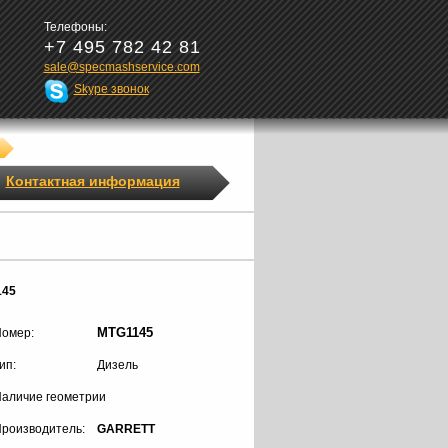
Телефоны:
+7 495 782 42 81
sale@specmashservice.com
Skype звонок
Контактная информация
145
MTG1145
омер:
ип:
Дизель
аличие геометрии
роизводитель:
GARRETT