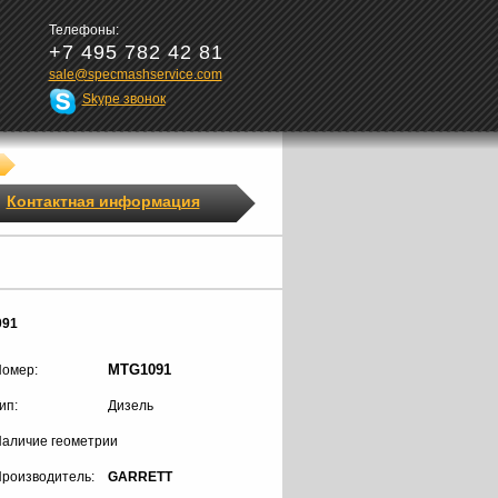
Телефоны:
+7 495 782 42 81
sale@specmashservice.com
Skype звонок
Контактная информация
091
MTG1091
омер:
ип:
Дизель
аличие геометрии
роизводитель:
GARRETT