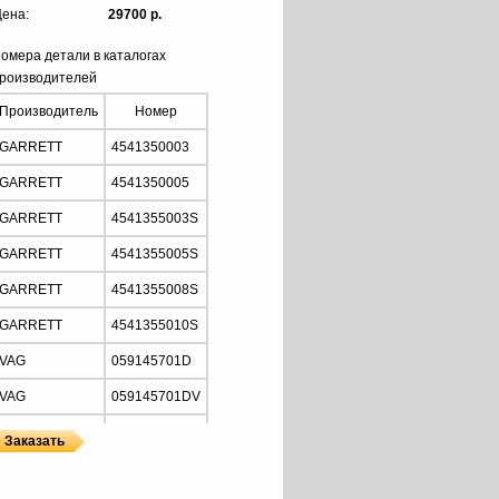
ена:
29700 р.
омера детали в каталогах
роизводителей
Производитель
Номер
GARRETT
4541350003
GARRETT
4541350005
GARRETT
4541355003S
GARRETT
4541355005S
GARRETT
4541355008S
GARRETT
4541355010S
VAG
059145701D
VAG
059145701DV
VAG
059145701DX
VAG
059145701E
ы
ы GARRETT