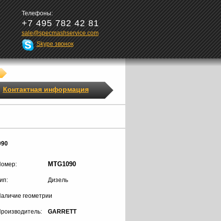
Телефоны:
+7 495 782 42 81
sale@specmashservice.com
Skype звонок
Контактная информация
090
MTG1090
омер:
ип:
Дизель
аличие геометрии
роизводитель:
GARRETT