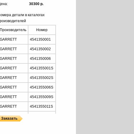
ена:
30300 р.
омера детали в каталогах
роизводителей
Производитель
Номер
GARRETT
4541350001
GARRETT
4541350002
GARRETT
4541350006
GARRETT
4541355001S
GARRETT
4541355002S
GARRETT
4541355006S
GARRETT
4541355009S
GARRETT
4541355011S
VAG
059145701C
VAG
059145701CV
ы
ы GARRETT