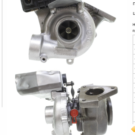
П
Ц
Н
п