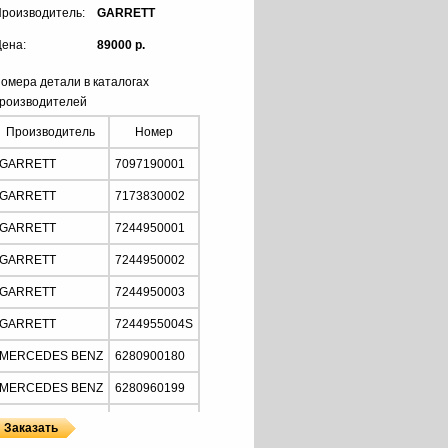
роизводитель:
GARRETT
ена:
89000 р.
омера детали в каталогах
роизводителей
Производитель
Номер
GARRETT
7097190001
GARRETT
7173830002
GARRETT
7244950001
GARRETT
7244950002
GARRETT
7244950003
GARRETT
7244955004S
MERCEDES BENZ
6280900180
MERCEDES BENZ
6280960199
MERCEDES BENZ
6280960399