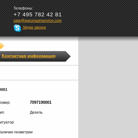
Телефоны:
+7 495 782 42 81
sale@specmashservice.com
Skype звонок
Контактная информация
0001
7097190001
омер:
ип:
Дизель
ктуатор
аличие геометрии