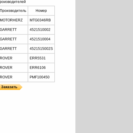
роизводителей
Производитель
Номер
MOTORHERZ
MTG0346RB
GARRETT
4521510002
GARRETT
4521510004
GARRETT
4521515002S
ROVER
ERR5531
ROVER
ERR6106
ROVER
PMF100450
ы
ы GARRETT