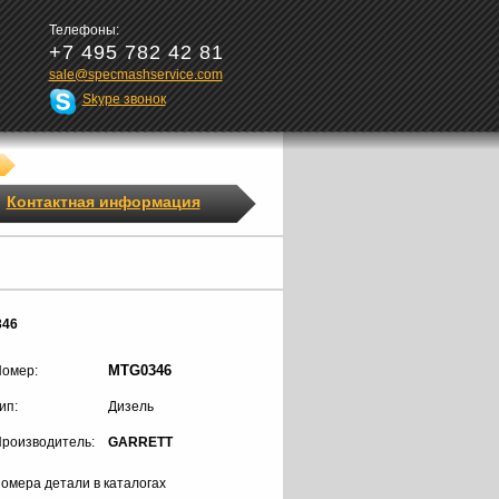
Телефоны:
+7 495 782 42 81
sale@specmashservice.com
Skype звонок
Контактная информация
346
MTG0346
омер:
ип:
Дизель
роизводитель:
GARRETT
омера детали в каталогах