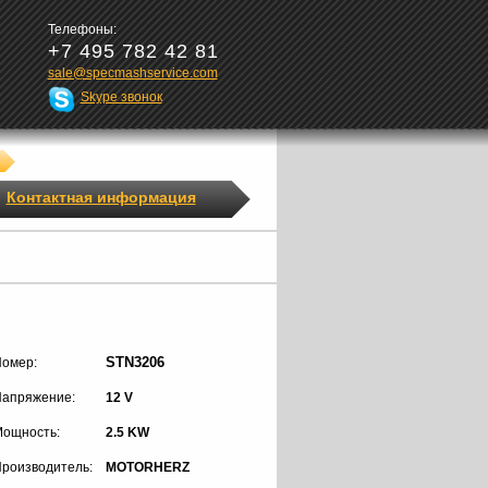
Телефоны:
+7 495 782 42 81
sale@specmashservice.com
Skype звонок
Контактная информация
STN3206
омер:
апряжение:
12 V
ощность:
2.5 KW
роизводитель:
MOTORHERZ