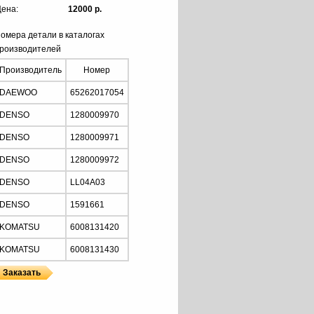
ена:
12000 р.
омера детали в каталогах
роизводителей
Производитель
Номер
DAEWOO
65262017054
DENSO
1280009970
DENSO
1280009971
DENSO
1280009972
DENSO
LL04A03
DENSO
1591661
KOMATSU
6008131420
KOMATSU
6008131430
Z