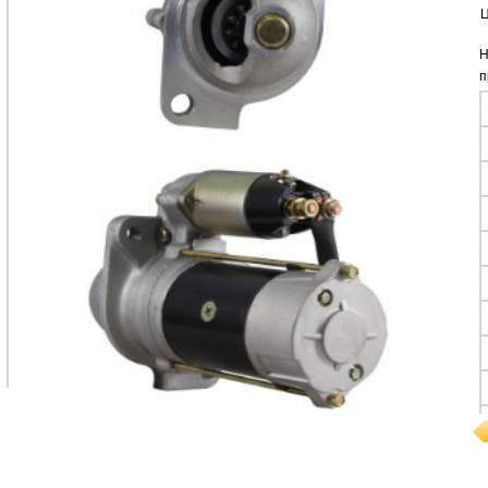
Ц
Н
п