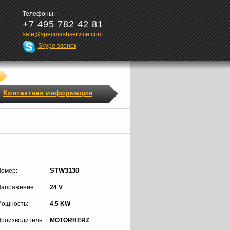
Телефоны:
+7 495 782 42 81
sale@specmashservice.com
Skype звонок
Контактная информация
STW3130
омер:
апряжение:
24 V
ощность:
4.5 KW
роизводитель:
MOTORHERZ