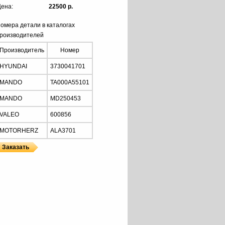
ена:
22500 р.
омера детали в каталогах
роизводителей
Производитель
Номер
HYUNDAI
3730041701
MANDO
TA000A55101
MANDO
MD250453
VALEO
600856
MOTORHERZ
ALA3701