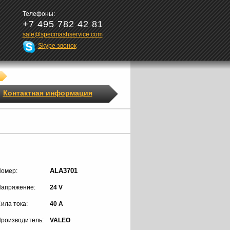
Телефоны:
+7 495 782 42 81
sale@specmashservice.com
Skype звонок
Контактная информация
ALA3701
омер:
апряжение:
24 V
ила тока:
40 A
роизводитель:
VALEO