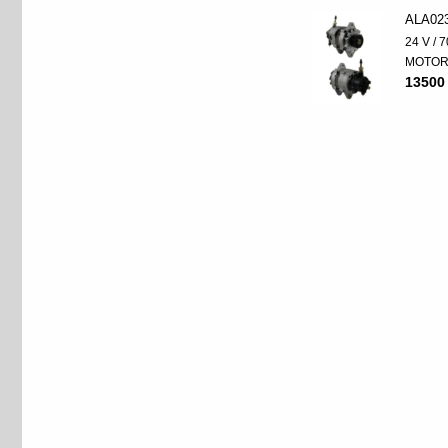
ALA02
24 V / 7
MOTO
13500