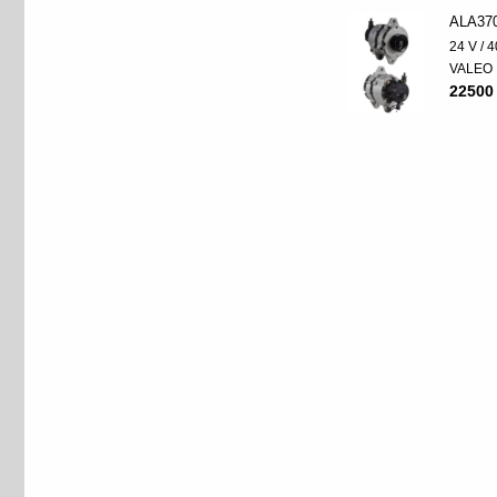
ALA37
24 V / 4
VALEO
22500