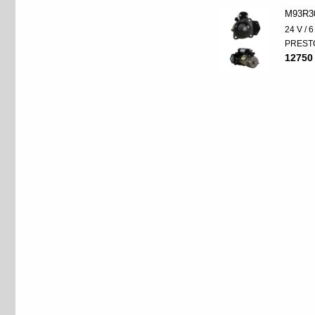
M93R3
24 V / 
PREST
12750