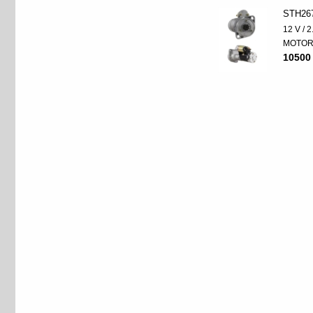
STH26
12 V / 
MOTO
10500