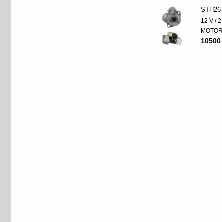
STH26
12 V / 
MOTO
10500