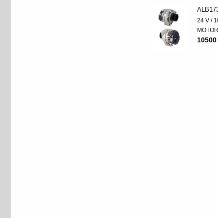
ALB17
24 V / 
MOTO
10500