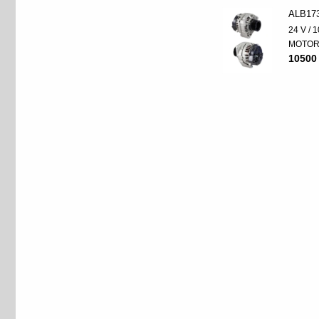
ALB17
24 V / 
MOTO
10500