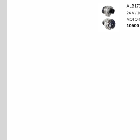
ALB17
24 V / 
MOTO
10500