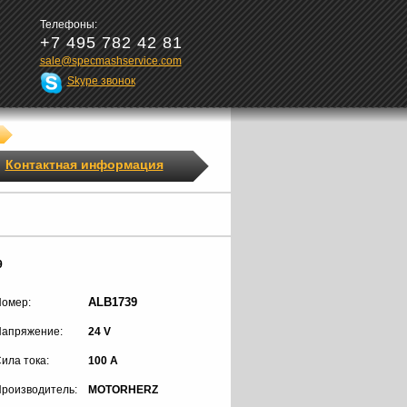
Телефоны:
+7 495 782 42 81
sale@specmashservice.com
Skype звонок
Контактная информация
9
ALB1739
омер:
апряжение:
24 V
ила тока:
100 A
роизводитель:
MOTORHERZ