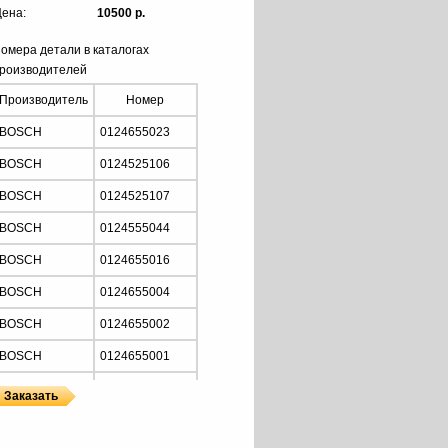
ена:
10500 р.
омера детали в каталогах
роизводителей
Производитель
Номер
BOSCH
0124655023
BOSCH
0124525106
BOSCH
0124525107
BOSCH
0124555044
BOSCH
0124655016
BOSCH
0124655004
BOSCH
0124655002
BOSCH
0124655001
BOSCH
0986048110
BOSCH
0986042390