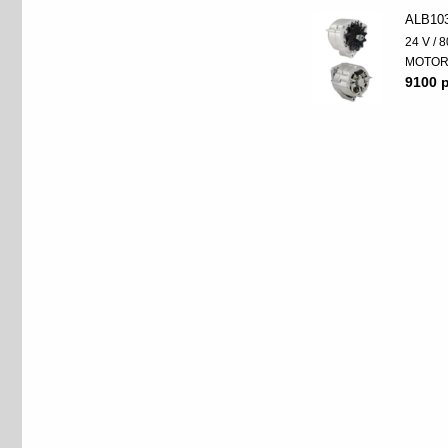
ALB10
24 V / 8
MOTO
9100 p