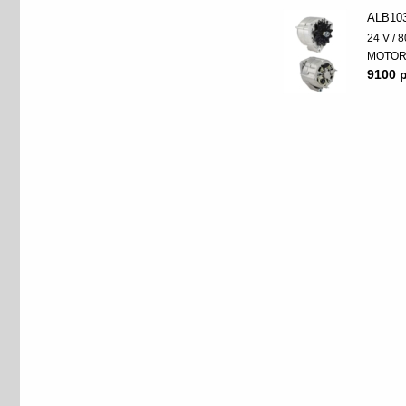
ALB10
24 V / 8
MOTO
9100 p