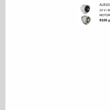
ALB10
24 V / 8
MOTO
9100 p