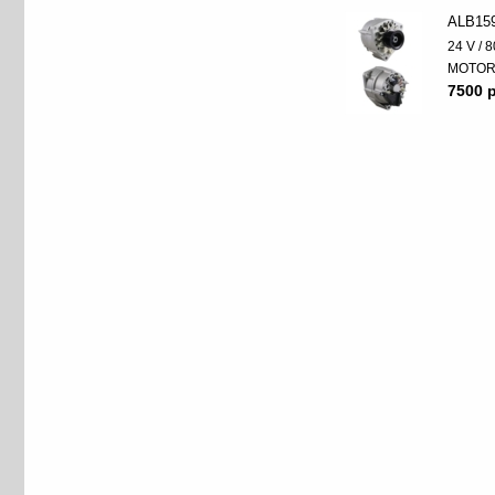
ALB15
24 V / 8
MOTO
7500 p