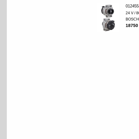
012455
24 V / 8
BOSC
18750