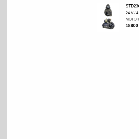
STD23
24 V / 
MOTO
18800