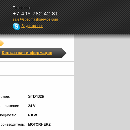
Телефоны:
+7 495 782 42 81
sale@specmashservice.com
Skype звонок
Контактная информация
STD4326
омер:
апряжение:
24 V
ощность:
6 KW
роизводитель:
MOTORHERZ