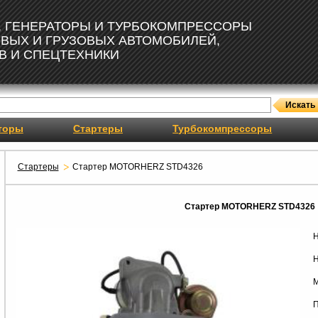
, ГЕНЕРАТОРЫ И ТУРБОКОМПРЕССОРЫ
ОВЫХ И ГРУЗОВЫХ АВТОМОБИЛЕЙ,
В И СПЕЦТЕХНИКИ
торы
Стартеры
Турбокомпрессоры
Стартеры
Стартер MOTORHERZ STD4326
Стартер MOTORHERZ STD4326
Н
Н
М
П