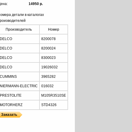
ена:
14950 р.
омера детали в каталогах
роизводителей
Производитель
Номер
DELCO
8200078
DELCO
8200024
DELCO
8300023
DELCO
19026032
CUMMINS
3965282
NIERMANN-ELECTRIC
016032
PRESTOLITE
M105R3510SE
MOTORHERZ
STD4326